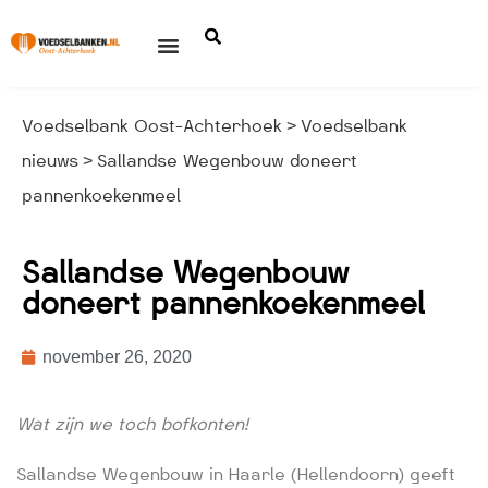
Voedselbank Oost-Achterhoek
Voedselbank
>
nieuws
Sallandse Wegenbouw doneert
>
pannenkoekenmeel
Sallandse Wegenbouw
doneert pannenkoekenmeel
november 26, 2020
Wat zijn we toch bofkonten!
Sallandse Wegenbouw in Haarle (Hellendoorn) geeft