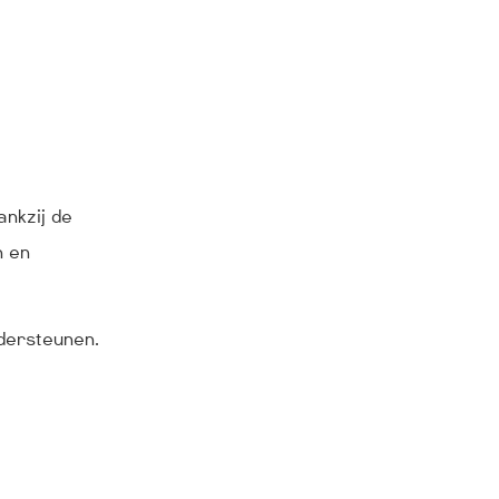
nkzij de
n en
ndersteunen.