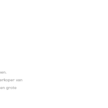
nen.
verkoper van
een grote