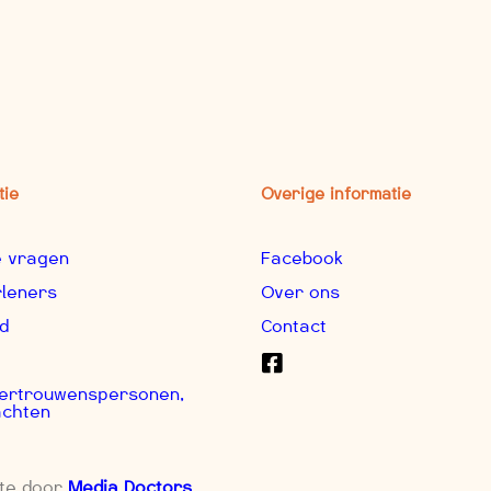
tie
Overige informatie
e vragen
Facebook
rleners
Over ons
d
Contact
 Vertrouwenspersonen,
achten
ite door
Media Doctors