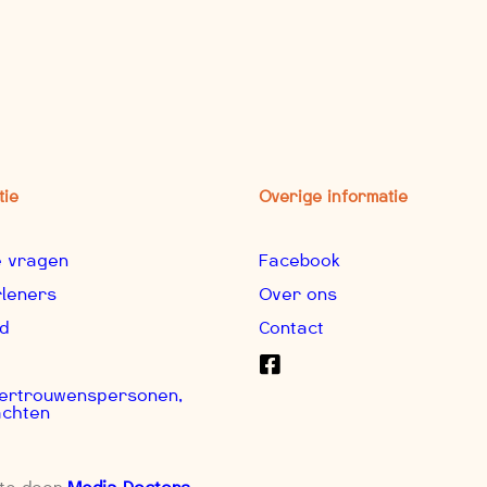
tie
Overige informatie
e vragen
Facebook
rleners
Over ons
d
Contact
 Vertrouwenspersonen,
achten