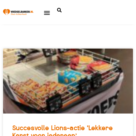
Succesvolle Lions-actie ‘Lekkere
Kerst voor iedereen’