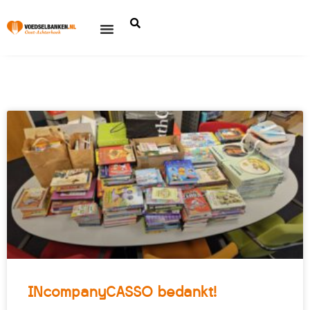
INcompanyCASSO bedankt!