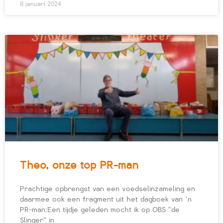
8 januari 2024
Theo, onze top PR-man
Prachtige opbrengst van een voedselinzameling en
daarmee ook een fragment uit het dagboek van ’n
PR-man:Een tijdje geleden mocht ik op OBS “de
Slinger” in